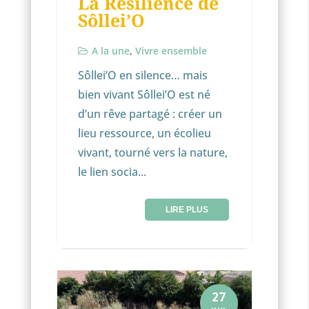
La Résilience de
Sôllei’O
A la une
,
Vivre ensemble
Sôllei’O en silence… mais
bien vivant Sôllei’O est né
d’un rêve partagé : créer un
lieu ressource, un écolieu
vivant, tourné vers la nature,
le lien socia...
LIRE PLUS
27