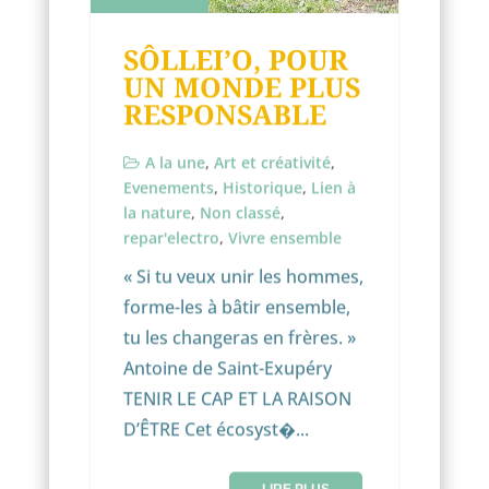
SÔLLEI’O, POUR
UN MONDE PLUS
RESPONSABLE
A la une
,
Art et créativité
,
Evenements
,
Historique
,
Lien à
la nature
,
Non classé
,
repar'electro
,
Vivre ensemble
« Si tu veux unir les hommes,
forme-les à bâtir ensemble,
tu les changeras en frères. »
Antoine de Saint-Exupéry
TENIR LE CAP ET LA RAISON
D’ÊTRE Cet écosyst�...