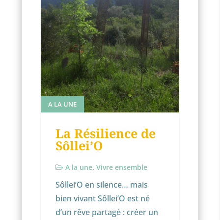
A LA UNE
La Résilience de
Sôllei’O
A la une
,
Vivre ensemble
Sôllei’O en silence… mais
bien vivant Sôllei’O est né
d’un rêve partagé : créer un