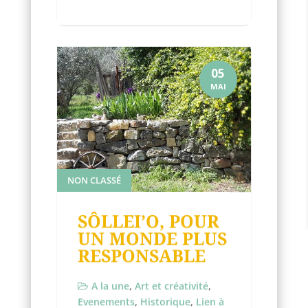
05
MAI
NON CLASSÉ
SÔLLEI’O, POUR
UN MONDE PLUS
RESPONSABLE
A la une
,
Art et créativité
,
Evenements
,
Historique
,
Lien à