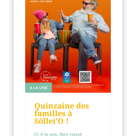
A LA UNE
Quinzaine des
familles à
Sôllei’O !
A la une
,
Non classé