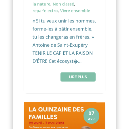
la nature
,
Non classé
,
repar'electro
,
Vivre ensemble
« Si tu veux unir les hommes,
forme-les à bâtir ensemble,
tu les changeras en frères. »
Antoine de Saint-Exupéry
TENIR LE CAP ET LA RAISON
D’ÊTRE Cet écosyst�...
LIRE PLUS
07
AVR