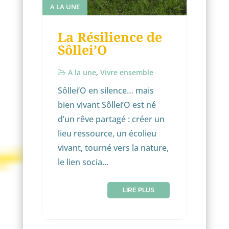
A LA UNE
La Résilience de
Sôllei’O
A la une
,
Vivre ensemble
Sôllei’O en silence… mais
bien vivant Sôllei’O est né
d’un rêve partagé : créer un
lieu ressource, un écolieu
vivant, tourné vers la nature,
le lien socia...
LIRE PLUS