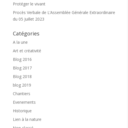
Protéger le vivant
aspirateur, robots de cuisine, électroménager,
luminaire, micro onde, moteur électrique ou
Procès Verbale de L’Assemblée Générale Extraordinaire
thermique, ETC….
du 05 Juillet 2023
COMMENT CA FONCTIONNE :
L’idéal est de
prévenir Jeff de votre venue, histoire de pouvoir
Catégories
être à l’écoute de tous dans de bonnes conditions.
Si une pièce est défectueuse et qu’elle ne peut être
A la une
remplacée par une de récupération, vous pourrez
alors prendre la décision de vous la procurer pour
Art et créativité
un prochain atelier. Bien sûr, nous pourrons
Blog 2016
effectuer la recherche ensemble.
Blog 2017
L’adhésion à l’association Sôllei’O est
préconisée pour participer au répar’ éléctro.
Blog 2018
Elle est gratuite et une participation libre
blog 2019
vous est proposée.
Chantiers
Lien pour adhérer en ligne
Evenements
CONTACT :
Jeff
06 09 93 76 27
Historique
Lien à la nature
Non classé