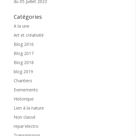
du 05 Juillet 2023
A 1630 gôuter
Une belle journée en perspective !
Catégories
Bienvenues !
A la une
Art et créativité
Blog 2016
Blog 2017
Blog 2018
blog 2019
Chantiers
Evenements
Historique
Lien à la nature
Non classé
repar'electro
Transmission