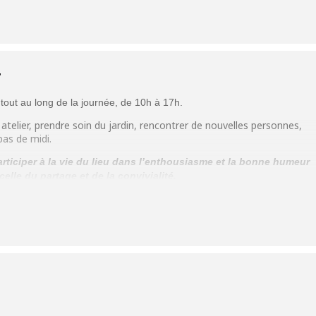
T
a tout au long de la journée, de 10h à 17h.
 atelier, prendre soin du jardin, rencontrer de nouvelles personnes,
as de midi.
rticiper à la vie du lieu dans l’enthousiasme et la bonne humeur
elle du partage et de la convivialité.
s soin du jardin, jouer ensemble, bricoler.
semer, préparer le sol, autre
tionnel
avec Manuel
 disponible aux plaisirs de rire et jouer ensemble, pour nous relier