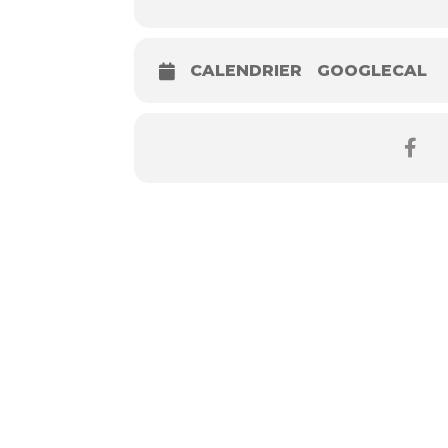
et nous recharger entre petits et gran
14h00-16h00
:
Atelier créatif,
peintur
avec Blandine animatrice Montessori
CALENDRIER
GOOGLECAL
A 16h30 goûter
Une belle journée en perspective !
Inscription conseillé pour une meilleur
Bienvenues !