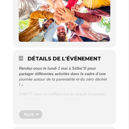
DÉTAILS DE L'ÉVÉNEMENT
Rendez-vous le lundi 1 mai à Sôllei’O pour
partager différentes activités dans le cadre d’une
journée autour de la parentalité et du zéro déchet
! »
Sôllei’O vous accueillera tout au long de la journée,
Vous pouvez participer à un ou
de 10h à 19h.
plusieurs ateliers, rencontrer de nouvelles
personnes, partager le repas de midi.
PLUS
Le programme :
10h30-12h :
Atelier : parents « Limiter l’impact de