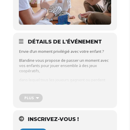
DÉTAILS DE L'ÉVÉNEMENT
Envie d’un moment privilégié avec votre enfant ?
Blandine vous propose de passer un moment avec
vos enfants pour jouer ensemble à des jeux
coopératifs,
dans lequel tous les joueurs gagnent ou perdent
ensemble.
Il s’agit de jouer conjointement ou ensemble pour
PLUS
réaliser un ou plusieurs objectifs communs, hors de
tout esprit de compétition !
Horaires :
14h à 15h30
INSCRIVEZ-VOUS !
Pour qui ? :
Les enfants, à partir de 6 ans avec leur
parents.