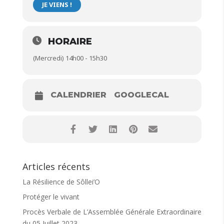
JE VIENS !
Où ? : Salle Lanza, chemin du plan de Pey
Sollies Toucas
Intervenante : Blandine
, animatrice Montessori
HORAIRE
Inscription auprès de Blandine au 06 61 42 91 01
(Mercredi) 14h00 - 15h30
Bienvenue
CALENDRIER
GOOGLECAL
Articles récents
La Résilience de Sôllei’O
Protéger le vivant
Procès Verbale de L’Assemblée Générale Extraordinaire
du 05 Juillet 2023