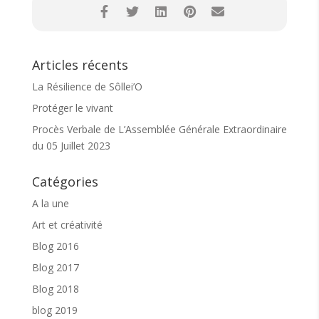
Sôllei’O, le « vivre ensemble », l’intergénérationnel
reste le liant. Aussi, nous restons à votre écoute
pour favoriser la fluidité de votre venue. N’hésitez
pas à nous contacter.
Articles récents
En vous remerciant pour votre confiance, à bientôt
☕️
La Résilience de Sôllei’O
Protéger le vivant
Procès Verbale de L’Assemblée Générale Extraordinaire
du 05 Juillet 2023
Catégories
A la une
Art et créativité
Blog 2016
Blog 2017
Blog 2018
blog 2019