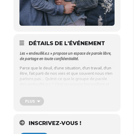
DÉTAILS DE L'ÉVÉNEMENT
Les « endeuillé.e.s » propose un espace de parole libre,
de partage en toute confidentialité.
Parce que le deuil, d’une situation, d’un travail, d’un
être, fait parti de nos vies et que souvent nous n’en
parlons pas… Qu’est-ce que le groupe de parole
des endeuillé.e.s ? C’est un espace bienveillant et
de confiance où il soit possible de déposer ce qui a
besoin d’être reconnu, accueilli. C’est aussi se
rencontrer, se relier, parler de ses expériences et
PLUS
questionnements.
Intervenante :
Marion Launay,
conseillère en
parentalité, sera présente pour guider,
INSCRIVEZ-VOUS !
accompagner et orienter les personnes présentes,
en toute confidentialité.