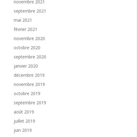
novembre 2021
voudraient tout autres; mais pourquoi tant dehaine,
de douleur, de souffrance ? Que de temps nous
septembre 2021
pourrions gagner, si et seulement si,l’éducation à
mai 2021
être femme, à apprendre à devenir soi, à apprendre
la chrysalide, commençaitdès le plus jeune âge, par
février 2021
l’amour de soi, la confiance en soi, l’autorisation que
l’on sedonnerait, à commencer par sa propre mère, à
novembre 2020
s’aimer, se reconnaître, dans l’unité, sansoublier sa
octobre 2020
lignée, pour pouvoir alors se transmettre, comme
dans certaines tribus, notrecapacité à être femme,
septembre 2020
sans plus se juger, mais en s’accueillant pleinement
et avecauthenticité: ce qui signifie dans l’Amour!»
janvier 2020
«L’album «Les 13 Lunes» m’a tant parlé et troublé
décembre 2019
comme un panel du féminin pluriel oùnous nous
novembre 2019
reconnaissons toutes! Il y a forcément une
fascination pour ces personnages hautsen
octobre 2019
couleurs, chatoyants, fragiles le plus souvent, mais
ô combien puissants, dans la volontéet la
septembre 2019
conscience que notre vie doit servir un but ultime.
août 2019
Combien sont-elles, ces inconnues etcelles dont on
retient le nom, qui luttent chaque jour, pour qu’un
juillet 2019
avenir meilleur soitpossible pour leurs semblables
et les générations futures, pour les animaux, êtres
juin 2019
sensibles,et pour que les femmes continuent de