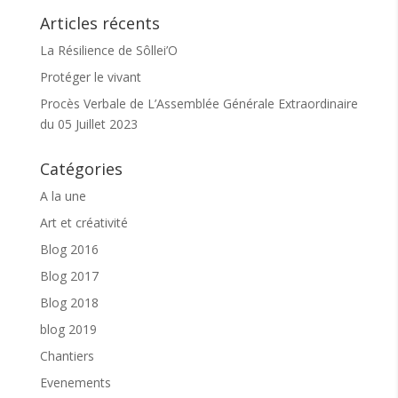
symbole des émotions et de nos états d’âme.La lune
Articles récents
accompagne les femmes de mois en mois et
mesure la durée de gestation de leursenfants.Tous
La Résilience de Sôllei’O
les 2 ans et demi environ, une lune supplémentaire
s’ajoute aux 12 autres.J’ai choisi d’écrire les 13
Protéger le vivant
chansons de ce nouvel album comme les 13 lunes
Procès Verbale de L’Assemblée Générale Extraordinaire
pleines etféminines qui ont parcouru le ciel en 2020,
année si étrange, si particulière…uneannée sans
du 05 Juillet 2023
nom, ce fut comme un état d’urgence poétique.Les
13 Lunes ? Oui, c’est d’abord un projet musical au
Catégories
féminin, inspiré par l’enfanceet leurs mères, par des
soeurs-amies, par mon respect des peuples
A la une
autochtones et laforce de vie des femmes
téméraires qui ont foulé notre terre et œuvrent
Art et créativité
encoreaujourd’hui pour la plupart.Leurs démarches
Blog 2016
me touchent au cœur, elles rejoignent la mienne
dans cetteauthenticité qui m’est chère.Pascale
Blog 2017
Gueillet
Blog 2018
Mais qui est Pascale Gueillet ?
«Je suis une
femme parmi tant d’autres, une poète, «une artisane
blog 2019
de la chanson», comme le dit jolimentle journaliste
Chantiers
Frantz Minh Rainbourg, une humaine qui cherche le
chemin du cœur des gens.
Evenements