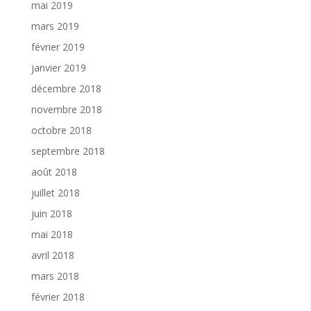
mai 2019
porter la Vie dans leurs ventres ou dans leurs mots
?…Nous enfantons toutes des projets, quelle qu’en
mars 2019
soient la portée, nous incarnons l’essencemême du
féminin, et c’est ce féminin pluriel que Pascale décrit
février 2019
si bien, hors de l’espace et dutemps, qui ne forme
janvier 2019
qu’Un, le principe universel de la Vie dont le but
ultime est deconstruire le présent et de porter
décembre 2018
l’avenir.»
novembre 2018
«Pascale est pour moi une très belle rencontre, hors
de l’espace et du temps elle aussi, et jesouhaite à
octobre 2018
cet album des 13 Lunes un merveilleux accueil car le
septembre 2018
destin et la vie de cesfemmes gagnent à être
connus et davantage médiatisés. Pour moi, elles
août 2018
sont les exemples del’étincelle vibrante que chaque
femme porte en elle et à laquelle elle donnera
juillet 2018
parfoisl’occasion de briller dans sa vie.»Aude Péris
juin 2018
mai 2018
avril 2018
mars 2018
février 2018