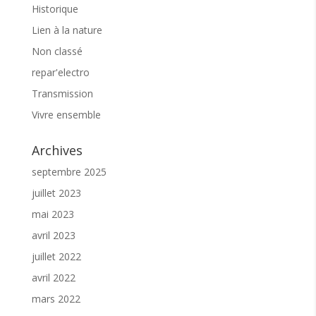
J’ai grandi dans une famille d’artistes où les vinyls de
Historique
musiques classique et traditionnelles, de jazz, rock,
blues et de «bonne» chanson française étaient mon
Lien à la nature
quotidien. Ce fut ma nourriture de base pour
Non classé
écrire.Les chansons viennent à moi comme des
urgences qui vont me délivrer un secret à partager
repar'electro
avec d’autres.Mais surtout, j’ai voyagé et me suis
frottée à d’autres cultures musicales en Europe,
Transmission
enInde et dans les pays de l’est.J’adore la
Vivre ensemble
transmission orale, à l’ancienne, les polyphonies et
les textes traditionnels qui relatent la vie
quotidienne des gens et je m’en inspire.En bref je
Archives
suis une passionnée !»
septembre 2025
«Chaque femme recèle en elle un trésor, et c’est ce
joyau que j’ai cherché à mettre enlumière au travers
juillet 2023
de cette collaboration avec mon amie Pascale sur le
mai 2023
thème du féminin etdes 13 lunes.»
avril 2023
«Il est des femmes sauvages, des femmes
sensibles, des femmes fortes, des
juillet 2022
femmespudiques, des femmes louves, des femmes
enfants, des femmes mères, des femmes qui
avril 2022
seveulent tout à la fois, des femmes qui s’ignorent,
mars 2022
des femmes qui se méprisent, des
femmesobnubilées par leur image, d’autres qui se