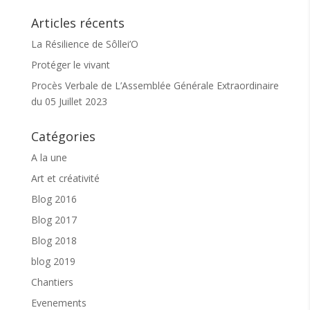
En immersion pendant un an, la réalisatrice franco-
québécoise Anne Barth a su capter de façon
Articles récents
sensible les interactions entre Isabelle, les
La Résilience de Sôllei’O
enseignants stagiaires et les enfants.
Protéger le vivant
Procès Verbale de L’Assemblée Générale Extraordinaire
du 05 Juillet 2023
Catégories
A la une
Art et créativité
Blog 2016
Blog 2017
Blog 2018
blog 2019
Chantiers
Evenements