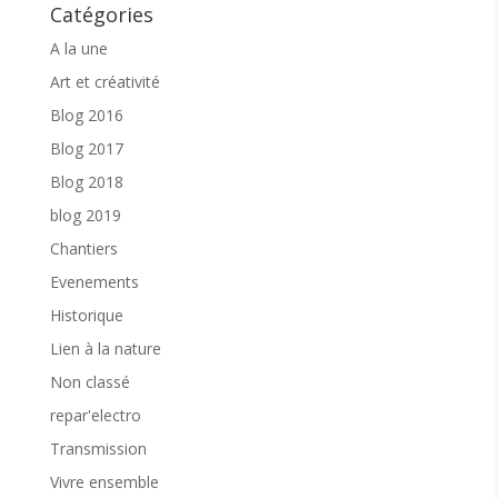
Catégories
Pour participer :
A la une
Nous veillons à ce que nos évènements soient
accessibles à tous
. Cet atelier est gratuit. Une
Art et créativité
participation libre vous est proposée.
Blog 2016
Pour participer aux activités de l’association,
Blog 2017
l’
adhésion est obligatoire
. J’adhère
ICI
Blog 2018
Je m’inscris à l’atelier
ICI
blog 2019
Chantiers
Renseignements
: contact@solleio.fr
Evenements
Parmi les nombreuses activités proposées sur
Historique
Sôllei’O, le
« vivre ensemble »
, l’intergénérationnel
reste le liant. Aussi, nous restons à votre écoute
Lien à la nature
pour favoriser la fluidité de votre venue. N’hésitez
Non classé
pas à nous contacter.
repar'electro
Sôllei’O est un lieu qui a pour mission de réunir et
entretenir le lien dans la bienveillance. Nos événements
Transmission
sont organisés dans le respect de chacun et la
confidentialité. Nous vous remercions.
Vivre ensemble