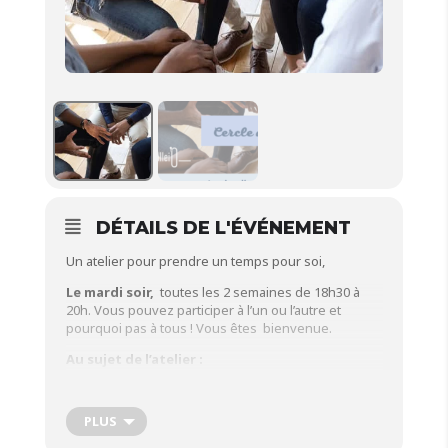
DÉTAILS DE L'ÉVÉNEMENT
Un atelier pour prendre un temps pour soi,
Le mardi soir,
toutes les 2 semaines de 18h30 à
20h. Vous pouvez participer à l’un ou l’autre et
pourquoi pas à tous ! Vous êtes bienvenue.
Au sujet de l’atelier :
Cet atelier ouvre un espace sacré destiné à accueillir
la parole des parents qui le souhaitent, tels qu’ils
PLUS
sont à ce moment précis de leur vie.