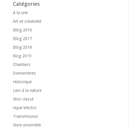
Catégories
Pour participer :
A la une
Nous veillons à ce que nos évènements soient
accessibles à tous
. Cet atelier est gratuit. Une
Art et créativité
participation libre vous est proposée.
Blog 2016
Pour participer aux activités de l’association,
Blog 2017
l’
adhésion est obligatoire
. J’adhère
ICI
Blog 2018
Je m’inscris à l’atelier
ICI
blog 2019
Chantiers
Renseignements
: contact@solleio.fr
Evenements
Parmi les nombreuses activités proposées sur
Historique
Sôllei’O, le
« vivre ensemble »
, l’intergénérationnel
reste le liant. Aussi, nous restons à votre écoute
Lien à la nature
pour favoriser la fluidité de votre venue. N’hésitez
Non classé
pas à nous contacter.
repar'electro
Sôllei’O est un lieu qui a pour mission de réunir et
entretenir le lien dans la bienveillance. Nos événements
Transmission
sont organisés dans le respect de chacun et la
confidentialité. Nous vous remercions.
Vivre ensemble