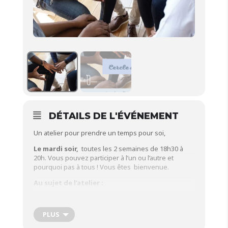
DÉTAILS DE L'ÉVÉNEMENT
Un atelier pour prendre un temps pour soi,
Le mardi soir,
toutes les 2 semaines de 18h30 à
20h. Vous pouvez participer à l’un ou l’autre et
pourquoi pas à tous ! Vous êtes bienvenue.
Au sujet de l’atelier :
Cet atelier ouvre un espace sacré destiné à accueillir
la parole des parents qui le souhaitent, tels qu’ils
PLUS
sont à ce moment précis de leur vie.