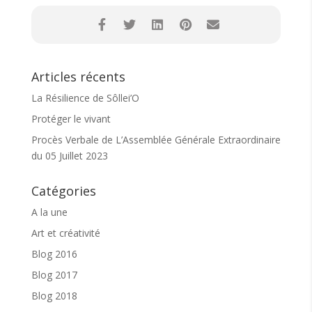
parentalité. Je soutien l’association et j’adhère
ICI
Parmi les nombreuses activités proposées sur
Sôllei’O, le « vivre ensemble », l’intergénérationnel
Articles récents
reste le liant. Aussi, nous restons à votre écoute
pour favoriser la fluidité de votre venue. N’hésitez
La Résilience de Sôllei’O
pas à nous contacter.
Protéger le vivant
En vous remerciant pour votre confiance, à bientôt
Procès Verbale de L’Assemblée Générale Extraordinaire
☕️
du 05 Juillet 2023
Catégories
A la une
Art et créativité
Blog 2016
Blog 2017
Blog 2018