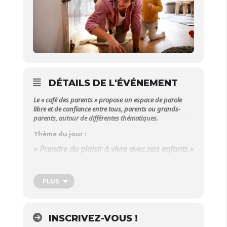
DÉTAILS DE L'ÉVÉNEMENT
Le « café des parents » propose un espace de parole
libre et de confiance entre tous, parents ou grands-
parents, autour de différentes thématiques.
Thème du jour :
« Prendre du plaisir à vivre avec nos enfants »
Qu’est-ce que le café des parents ? C’est un moment
que chacun s’offre pour se poser sans les enfants,
prendre un temps pour soi, se rencontrer, parler de
PLUS
ses expériences et questionnements, de ce qui a
besoin d’être reconnu ou juste déposé.
C’est un espace bienveillant, où partager ses idées,
INSCRIVEZ-VOUS !
s’apporter mutuellement, être écouté, dans le