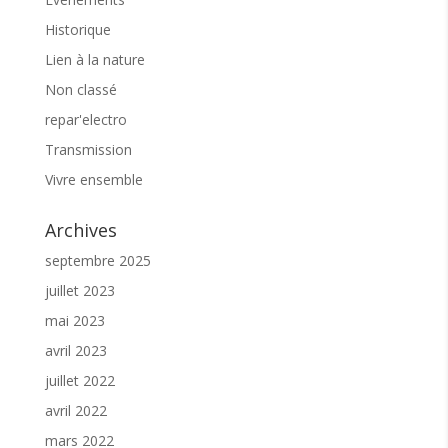
Pour participer aux activités l’
adhésion à
Historique
l’association est préconisée
. Je soutien
Lien à la nature
l’association et j’adhère
ICI
Non classé
repar'electro
Parmi les nombreuses activités proposées sur
Sôllei’O, le « vivre ensemble », l’intergénérationnel
Transmission
reste le liant. Aussi, nous restons à votre écoute
pour favoriser la fluidité de votre venue. N’hésitez
Vivre ensemble
pas à nous contacter.
En vous remerciant pour votre confiance, à bientôt
Archives
☕️
septembre 2025
juillet 2023
mai 2023
avril 2023
juillet 2022
avril 2022
mars 2022