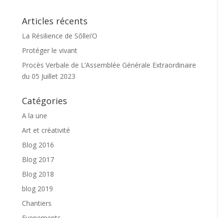
Articles récents
La Résilience de Sôllei’O
Protéger le vivant
Procès Verbale de L’Assemblée Générale Extraordinaire
du 05 Juillet 2023
Horaires :
Cet atelier ce déroule les mercredis de 10h15 à 11h
Catégories
ou de 11h à 11h45
A la une
Où ? :
salle Lanza, à Sollies Toucas. Avenue des
Sénès. Vous pouvez vous garer au parking du stade
Art et créativité
et monter à la salle se situant à côté de l’espace des
jeunes le long de la route
Blog 2016
Pour qui ? :
Les parents et leurs enfants
Blog 2017
Tarif :
2 euros -> Atelier subventionné par la CAF
Blog 2018
blog 2019
Pour participer :
Chantiers
Je m’inscris à l’atelier au 06 22 26 81 42
Evenements