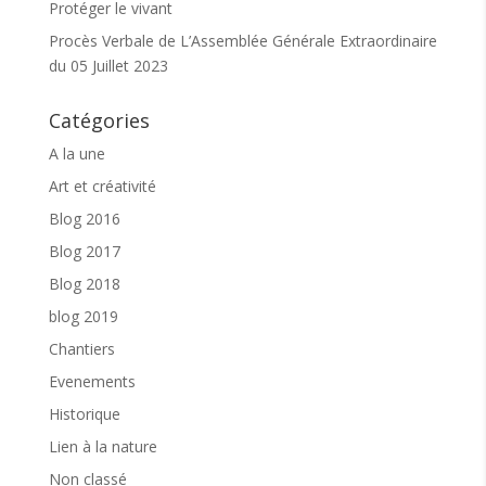
Protéger le vivant
Procès Verbale de L’Assemblée Générale Extraordinaire
du 05 Juillet 2023
Horaires :
Cet atelier ce déroule les mercredis de 10h15 à 11h
Catégories
ou de 11h à 11h45
A la une
Où ? :
salle Lansa, à Sollies Toucas. Avenue des
Sénès. Vous pouvez vous garer au parking du stade
Art et créativité
et monter à la salle se situant à côté de l’espace des
jeunes le long de la route
Blog 2016
Pour qui ? :
Blog 2017
Les parents et leurs enfants
Blog 2018
blog 2019
Tarif :
Chantiers
2 euros -> Atelier subventionné par la CAF
Evenements
Pour participer :
Historique
Je m’inscris à l’atelier au 06 22 26 81 42
Lien à la nature
Pour participer aux activités l’
adhésion à
Non classé