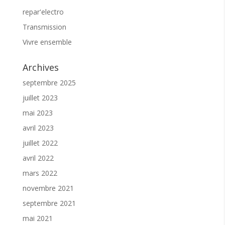
l’association est préconisée
. Je soutien
repar'electro
l’association et j’adhère
ICI
Transmission
Vivre ensemble
Parmi les nombreuses activités proposées sur
Sôllei’O, le « vivre ensemble », l’intergénérationnel
reste le liant. Aussi, nous restons à votre écoute
Archives
pour favoriser la fluidité de votre venue. N’hésitez
pas à nous contacter.
septembre 2025
En vous remerciant pour votre confiance, à bientôt
juillet 2023
☕️
mai 2023
avril 2023
juillet 2022
avril 2022
mars 2022
novembre 2021
septembre 2021
mai 2021