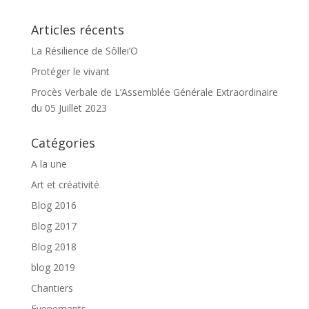
Articles récents
La Résilience de Sôllei’O
Protéger le vivant
Procès Verbale de L’Assemblée Générale Extraordinaire
du 05 Juillet 2023
Horaires :
Cet atelier se déroule les mercredis de 10h15 à 11h
Catégories
ou de 11h à 11h45
A la une
Où ? :
salle Lanza, à Sollies Toucas. Avenue des
Sénès. Vous pouvez vous garer au parking du stade
Art et créativité
et monter à la salle se situant à côté de l’espace des
jeunes le long de la route
Blog 2016
Pour qui ? :
Les parents et leurs enfants
Blog 2017
Tarif :
2 euros -> Atelier subventionné par la CAF
Blog 2018
blog 2019
Pour participer :
Chantiers
Je m’inscris à l’atelier au 06 22 26 81 42
Evenements