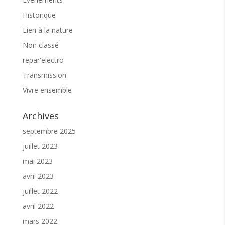
Pour participer aux activités l’
adhésion à
Historique
l’association est préconisée
. Je soutien
Lien à la nature
l’association et j’adhère
ICI
Non classé
repar'electro
Parmi les nombreuses activités proposées sur
Sôllei’O, le « vivre ensemble », l’intergénérationnel
Transmission
reste le liant. Aussi, nous restons à votre écoute
pour favoriser la fluidité de votre venue. N’hésitez
Vivre ensemble
pas à nous contacter.
En vous remerciant pour votre confiance, à bientôt
Archives
☕️
septembre 2025
juillet 2023
mai 2023
avril 2023
juillet 2022
avril 2022
mars 2022