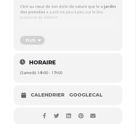
C’est au cœur de son écrin de nature que le
« jardin
des pensées »
a prit vie peu à peu sur le lieu
préservé de Sôllei’O.
Au passage des promenades, chacun a pu être
touché par la force des deux oliviers tricentenaires,
ancrés en terre, comme deux gardiens de cet
PLUS
espace.
Vous vous y
êtes
HORAIRE
installés
pour un
(Samedi) 14h00 - 17h00
moment, un
atelier, une
pause.
CALENDRIER
GOOGLECAL
Dans cet
écrin
privilégié, ce
lieu de
calme, de
repos, de
connexion à
la nature,