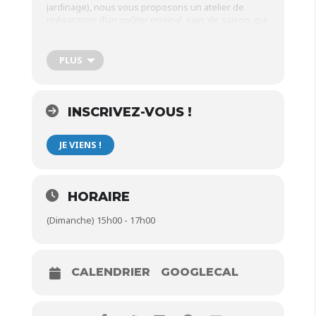
jardinage), nous vous proposons un atelier de
préparation d’un goûter original, sain, de saison, qui
ravira petits et grands.
Au menu : confection de bonbons avec des
PLUS
fleurs de sureau et biscuits à l’avoine et aux
fruits secs.
Ouvert à toutes et tous. N’hésitez pas à ramener vos
INSCRIVEZ-VOUS !
ingrédients pour que l’on improvise !
Inscription recommandée
ICI
JE VIENS !
A bientôt 🍪
HORAIRE
(Dimanche) 15h00 - 17h00
CALENDRIER
GOOGLECAL