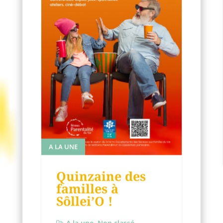
A LA UNE
Quinzaine des
familles à
Sôllei’O !
A la une
,
Non classé