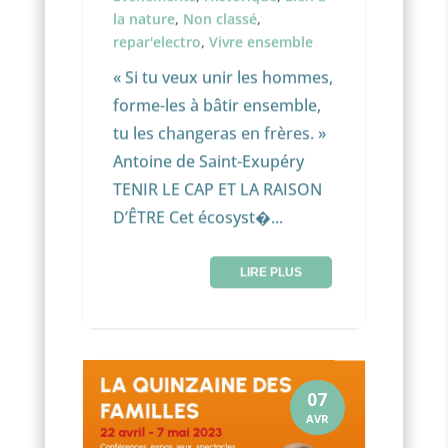
la nature
,
Non classé
,
repar'electro
,
Vivre ensemble
« Si tu veux unir les hommes,
forme-les à bâtir ensemble,
tu les changeras en frères. »
Antoine de Saint-Exupéry
TENIR LE CAP ET LA RAISON
D’ÊTRE Cet écosyst�...
LIRE PLUS
07
AVR