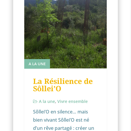
A LA UNE
La Résilience de
Sôllei’O
A la une
,
Vivre ensemble
Sôllei’O en silence… mais
bien vivant Sôllei’O est né
d’un rêve partagé : créer un