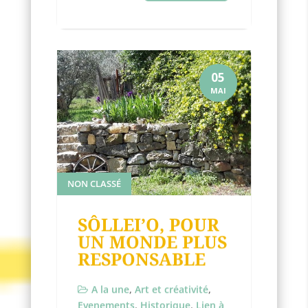
05
MAI
NON CLASSÉ
SÔLLEI’O, POUR
UN MONDE PLUS
RESPONSABLE
A la une
,
Art et créativité
,
Evenements
,
Historique
,
Lien à