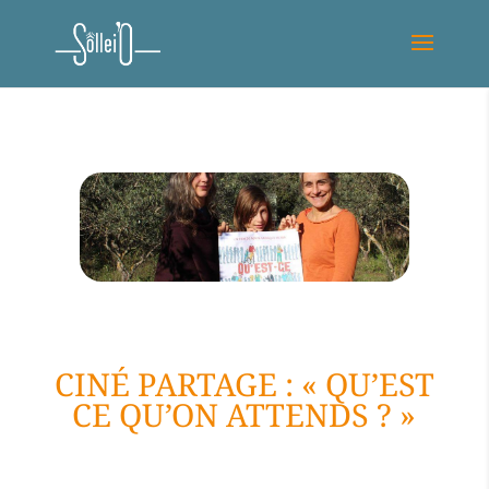
CINÉ PARTAGE : « QU’EST
CE QU’ON ATTENDS ? »