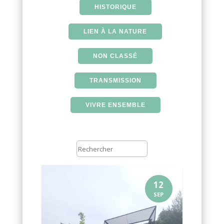
HISTORIQUE
LIEN À LA NATURE
NON CLASSÉ
TRANSMISSION
VIVRE ENSEMBLE
12
SEP