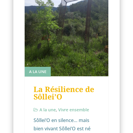
A LA UNE
La Résilience de
Sôllei’O
A la une
,
Vivre ensemble
Sôllei’O en silence… mais
bien vivant Sôllei’O est né