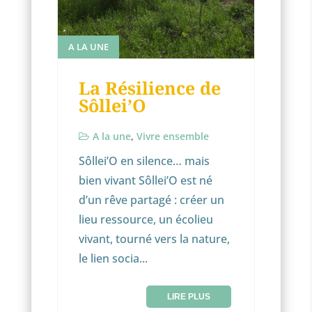
A LA UNE
La Résilience de
Sôllei’O
A la une
,
Vivre ensemble
Sôllei’O en silence… mais
bien vivant Sôllei’O est né
d’un rêve partagé : créer un
lieu ressource, un écolieu
vivant, tourné vers la nature,
le lien socia...
LIRE PLUS