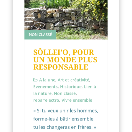
NON CLASSÉ
SÔLLEI’O, POUR
UN MONDE PLUS
RESPONSABLE
A la une
,
Art et créativité
,
Evenements
,
Historique
,
Lien à
la nature
,
Non classé
,
repar'electro
,
Vivre ensemble
« Si tu veux unir les hommes,
forme-les à bâtir ensemble,
tu les changeras en frères. »