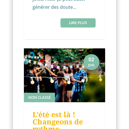
générer des doute...
LIRE PLUS
02
JUIL
NON CLASSÉ
L’été est là !
Changeons de
rythme