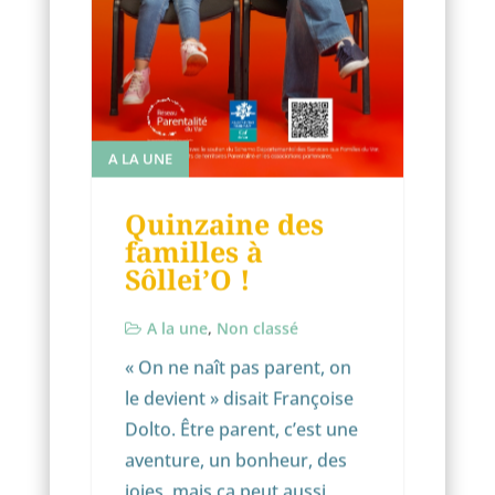
A LA UNE
Quinzaine des
familles à
Sôllei’O !
A la une
,
Non classé
« On ne naît pas parent, on
le devient » disait Françoise
Dolto. Être parent, c’est une
aventure, un bonheur, des
joies, mais ça peut aussi