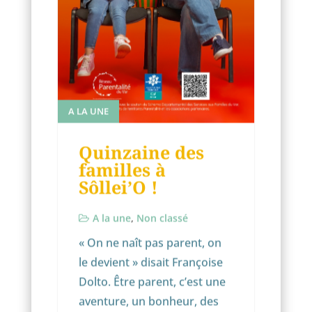
A LA UNE
Quinzaine des
familles à
Sôllei’O !
A la une
,
Non classé
« On ne naît pas parent, on
le devient » disait Françoise
Dolto. Être parent, c’est une
aventure, un bonheur, des