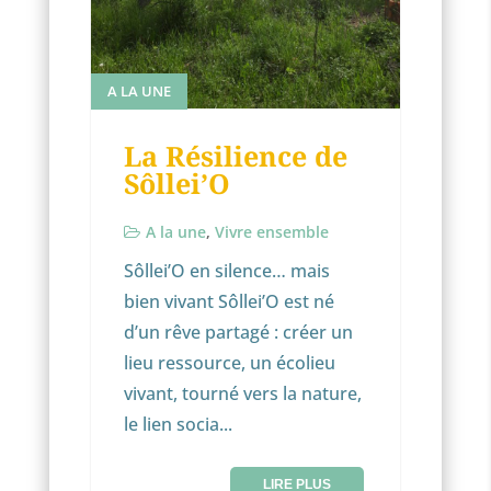
A LA UNE
La Résilience de
Sôllei’O
A la une
,
Vivre ensemble
Sôllei’O en silence… mais
bien vivant Sôllei’O est né
d’un rêve partagé : créer un
lieu ressource, un écolieu
vivant, tourné vers la nature,
le lien socia...
LIRE PLUS