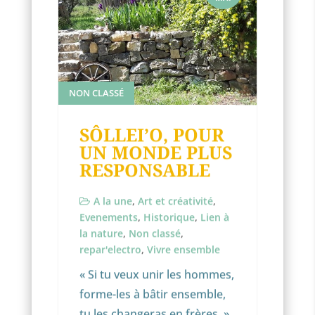
NON CLASSÉ
SÔLLEI’O, POUR
UN MONDE PLUS
RESPONSABLE
A la une
,
Art et créativité
,
Evenements
,
Historique
,
Lien à
la nature
,
Non classé
,
repar'electro
,
Vivre ensemble
« Si tu veux unir les hommes,
forme-les à bâtir ensemble,
tu les changeras en frères. »