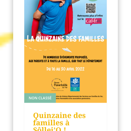
NON CLASSÉ
Quinzaine des
familles à
Sôllei’O !