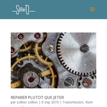
REPARER PLUTOT QUE JETER
par
solleio solleio
|
6 Sep 2019
|
Transmission
,
Vivre