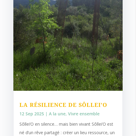
LA RÉSILIENCE DE SÔLLEI’O
12 Sep 2025
|
A la une
,
Vivre ensemble
Sôllei’O en silence… mais bien vivant Sôllei’O est
né d’un rêve partagé : créer un lieu ressource, un