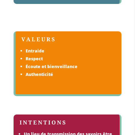
VALEURS
Entraide
Respect
Écoute et bienveillance
Authenticité
INTENTIONS
Un lieu de transmission des savoirs être