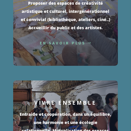
Proposer des espaces de créativité
artistique et culturel, intergénérationnel
et convivial (bibliothèque, ateliers, ciné..)
Accueillir du public et des artistes.
EN SAVOIR PLUS
VIVRE ENSEMBLE
Entraide et coopération, dans un équilibre,
une harmonie et une écologie
relationnelle. Mutualisation des espaces